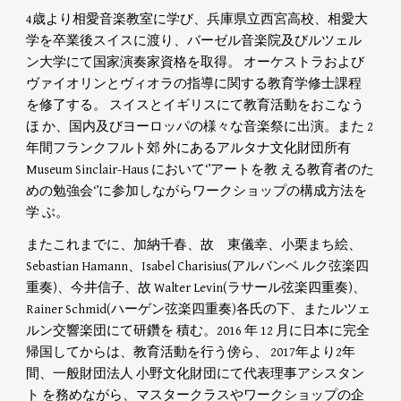
4歳より相愛音楽教室に学び、兵庫県立西宮高校、相愛大
学を卒業後スイスに渡り、バーゼル音楽院及びルツェル
ン大学にて国家演奏家資格を取得。 オーケストラおよび
ヴァイオリンとヴィオラの指導に関する教育学修士課程
を修了する。 スイスとイギリスにて教育活動をおこなう
ほ か、国内及びヨーロッパの様々な音楽祭に出演。また 2 
年間フランクフルト郊 外にあるアルタナ文化財団所有 
Museum Sinclair-Haus において‘’アートを教 える教育者のた
めの勉強会‘’に参加しながらワークショップの構成方法を
学 ぶ。
またこれまでに、加納千春、故　東儀幸、小栗まち絵、
Sebastian Hamann、Isabel Charisius(アルバンベ ルク弦楽四
重奏)、今井信子、故 Walter Levin(ラサール弦楽四重奏)、
Rainer Schmid(ハーゲン弦楽四重奏)各氏の下、またルツェ
ルン交響楽団にて研鑽を 積む。2016 年 12 月に日本に完全
帰国してからは、教育活動を行う傍ら、 2017年より2年
間、一般財団法人 小野文化財団にて代表理事アシスタン
ト を務めながら、マスタークラスやワークショップの企