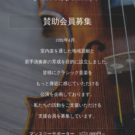
賛助会員募集
2021年4月、
室内楽を通した地域貢献と
若手演奏家の育成を目的に設立しました。
皆様にクラシック音楽を
もっと身近に感じていただける
公演を企画しております。
私たちの活動をご支援いただける
支援会員を募集しています。
マンスリーサポーター　1口1,000円～