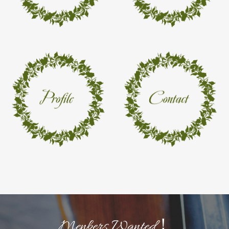
Menbers Wanted！